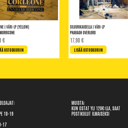
NE | VÄRI-LP (YELLOW)
SILUURIKAUDELLA | VÄRI-LP
 MORRICONE
PHARAOH OVERLORD
90
€
17,90
€
ÄÄ OSTOSKORIIN
LISÄÄ OSTOSKORIIN
OLOAJAT: 

MUISTA:
KUN OSTAT YLI 120€:LLA, SAAT 
E 10-19 

POSTIKULUT ILMAISEKSI
0-17
