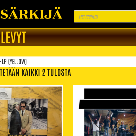
Products
search
LEVYT
-LP (YELLOW)
TETÄÄN KAIKKI 2 TULOSTA