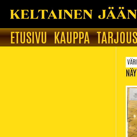
ETUSIVU
KAUPPA
TARJOUS
VÄRI
NÄY