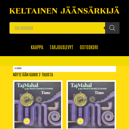
Products
search
KAUPPA
TARJOUSLEVYT
OSTOSKORI
TAJ MAHAL
NÄYTETÄÄN KAIKKI 2 TULOSTA