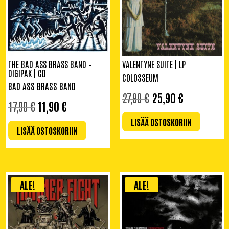
THE BAD ASS BRASS BAND –
VALENTYNE SUITE | LP
DIGIPAK | CD
COLOSSEUM
BAD ASS BRASS BAND
ALKUPERÄINEN
NYKYINEN
27,90
€
25,90
€
ALKUPERÄINEN
NYKYINEN
HINTA
HINTA
17,90
€
11,90
€
HINTA
HINTA
OLI:
ON:
OLI:
ON:
LISÄÄ OSTOSKORIIN
27,90 €.
25,90 €.
LISÄÄ OSTOSKORIIN
17,90 €.
11,90 €.
ALE!
ALE!