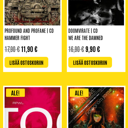
PROFOUND AND PROFANE | CD
DOOMVIRATE | CD
HAMMER FIGHT
WE ARE THE DAMNED
ALKUPERÄINEN
NYKYINEN
ALKUPERÄINEN
NYKYINEN
17,90
€
11,90
€
16,90
€
9,90
€
HINTA
HINTA
HINTA
HINTA
OLI:
ON:
OLI:
ON:
LISÄÄ OSTOSKORIIN
LISÄÄ OSTOSKORIIN
17,90 €.
11,90 €.
16,90 €.
9,90 €.
ALE!
ALE!