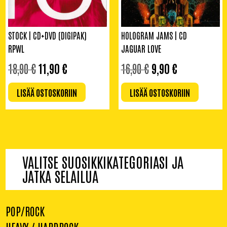
STOCK | CD+DVD (DIGIPAK)
HOLOGRAM JAMS | CD
RPWL
JAGUAR LOVE
ALKUPERÄINEN
NYKYINEN
ALKUPERÄINEN
NYKYINEN
18,90
€
11,90
€
16,90
€
9,90
€
HINTA
HINTA
HINTA
HINTA
OLI:
ON:
OLI:
ON:
LISÄÄ OSTOSKORIIN
LISÄÄ OSTOSKORIIN
18,90 €.
11,90 €.
16,90 €.
9,90 €.
VALITSE SUOSIKKIKATEGORIASI JA
JATKA SELAILUA
POP/ROCK
HEAVY / HARDROCK