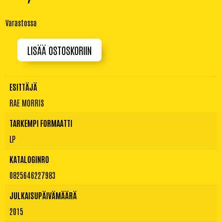
Varastossa
LISÄÄ OSTOSKORIIN
Unguarded
|
LP
määrä
ESITTÄJÄ
RAE MORRIS
TARKEMPI FORMAATTI
LP
KATALOGINRO
0825646227983
JULKAISUPÄIVÄMÄÄRÄ
2015