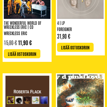
THE WONDERFUL WORLD OF
4 | LP
WRECKLESS ERIC | CD
FOREIGNER
WRECKLESS ERIC
31,90
€
ALKUPERÄINEN
NYKYINEN
15,90
€
11,90
€
HINTA
HINTA
LISÄÄ OSTOSKORIIN
OLI:
ON:
LISÄÄ OSTOSKORIIN
15,90 €.
11,90 €.