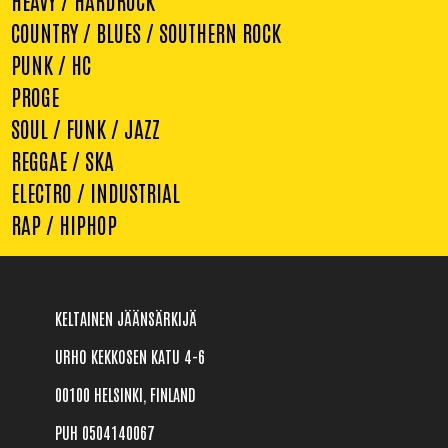
COUNTRY / BLUES / SOUTHERN ROCK
PUNK / HC
PROGE
SOUL / FUNK / JAZZ
REGGAE / SKA
ELECTRO / INDUSTRIAL
RAP / HIPHOP
KELTAINEN JÄÄNSÄRKIJÄ
URHO KEKKOSEN KATU 4-6
00100 HELSINKI, FINLAND
PUH 0504140067