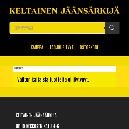
Products
search
KAUPPA
TARJOUSLEVYT
OSTOSKORI
SECRET ENTER
Valitun kaltaisia tuotteita ei löytynyt.
KELTAINEN JÄÄNSÄRKIJÄ
URHO KEKKOSEN KATU 4-6