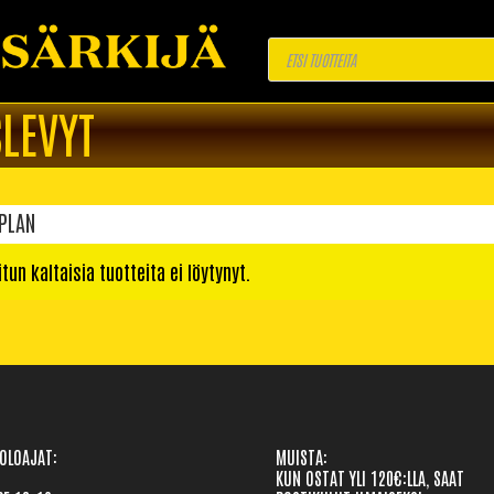
Products
search
LEVYT
TPLAN
itun kaltaisia tuotteita ei löytynyt.
OLOAJAT: 

MUISTA:
KUN OSTAT YLI 120€:LLA, SAAT 