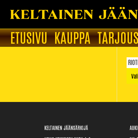
ETUSIVU
KAUPPA
TARJOUS
RIO
Val
KELTAINEN JÄÄNSÄRKIJÄ
AUKI