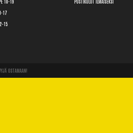
E 10-19 

POSTIKULUT ILMAISEKSI
0-17

2-15
EVYJÄ OSTAMAAN!