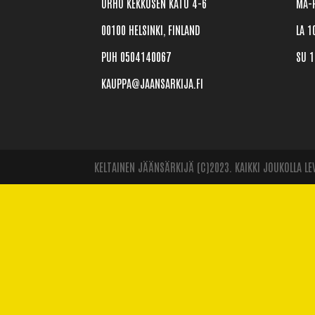
URHO KEKKOSEN KATU 4-6
MA-P
00100 HELSINKI, FINLAND
LA 1
PUH 0504140067
SU 1
KAUPPA@JAANSARKIJA.FI
KELTAINEN JÄÄNSÄRKIJÄ (C)2023. KAIKKI JOUKOLLA L