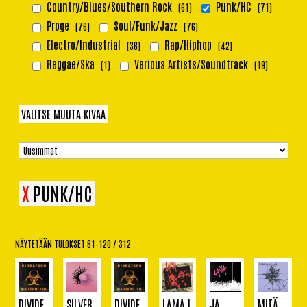
Country/Blues/Southern Rock
Punk/HC
(61)
(71)
Proge
Soul/Funk/Jazz
(76)
(76)
Electro/Industrial
Rap/Hiphop
(36)
(42)
Reggae/Ska
Various Artists/Soundtrack
(1)
(19)
VALITSE MUUTA KIVAA
Kotimainen
(12)
Sort Products
Uutuus
(13)
X
PUNK/HC
NÄYTETÄÄN TULOKSET 61–120 / 312
DIVIDE
SILVER
DIVIDE
LAMA |
JA
MITÄ