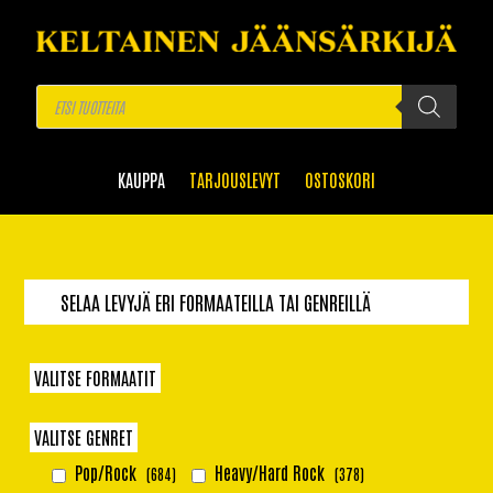
Products
search
KAUPPA
TARJOUSLEVYT
OSTOSKORI
SELAA LEVYJÄ ERI FORMAATEILLA TAI GENREILLÄ
VALITSE FORMAATIT
CD
LP
12"/10"/7"
(32)
(37)
(1)
VALITSE GENRET
Pop/Rock
Heavy/Hard Rock
(684)
(378)