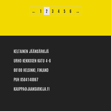
←
1
2
3
4
5
6
→
KELTAINEN JÄÄNSÄRKIJÄ
URHO KEKKOSEN KATU 4-6
00100 HELSINKI, FINLAND
PUH 0504140067
KAUPPA@JAANSARKIJA.FI