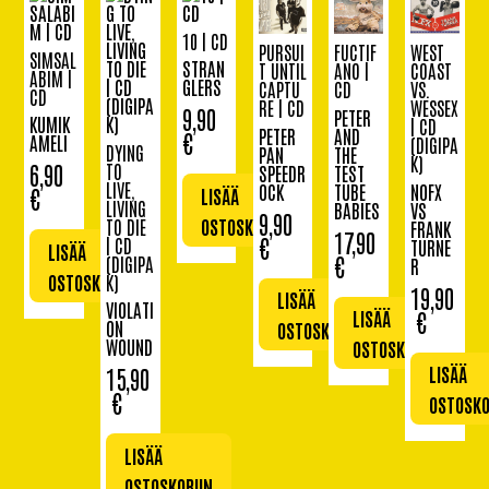
10 | CD
PURSUI
FUCTIF
WEST
SIMSAL
STRAN
T UNTIL
ANO |
COAST
ABIM |
GLERS
CAPTU
CD
VS.
CD
RE | CD
WESSEX
9,90
PETER
KUMIK
| CD
PETER
AND
€
AMELI
(DIGIPA
DYING
PAN
THE
K)
TO
6,90
SPEEDR
TEST
LIVE,
OCK
TUBE
NOFX
€
LISÄÄ
LIVING
BABIES
VS
9,90
OSTOSKORIIN
TO DIE
FRANK
17,90
€
| CD
TURNE
LISÄÄ
€
(DIGIPA
R
OSTOSKORIIN
K)
19,90
LISÄÄ
VIOLATI
€
LISÄÄ
ON
OSTOSKORIIN
WOUND
OSTOSKORIIN
LISÄÄ
15,90
€
OSTOSKO
LISÄÄ
OSTOSKORIIN